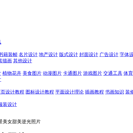
讯
书籍装帧
名片设计
地产设计
版式设计
封面设计
广告设计
字体
素描画
其他设计
片
植物花卉
美食图片
动漫图片
卡通图片
游戏图片
交通工具
体育
片
网页设计教程
图标设计教程
平面设计理论
插画教程
书画知识
装
服装设计
调出外景美女甜美逆光照片