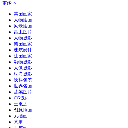
更多>>
英国画家
人物油画
风景油画
昆虫图片
人物摄影
德国画家
建筑设计
法国画家
动物摄影
人像摄影
时尚摄影
饮料包装
世界名画
蔬菜图片
CG设计
王羲之
创意插画
素描画
莫奈
工笔画