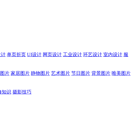
设计
单页折页
UI设计
网页设计
工业设计
环艺设计
室内设计
服
图片
家居图片
静物图片
艺术图片
节日图片
背景图片
唯美图片
修知识
摄影技巧