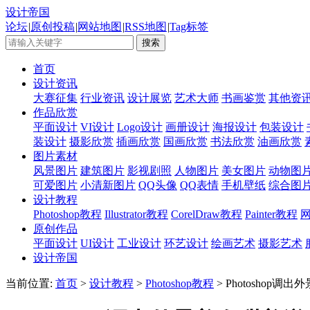
设计帝国
论坛
|
原创投稿
|
网站地图
|
RSS地图
|
Tag标签
首页
设计资讯
大赛征集
行业资讯
设计展览
艺术大师
书画鉴赏
其他资
作品欣赏
平面设计
VI设计
Logo设计
画册设计
海报设计
包装设计
装设计
摄影欣赏
插画欣赏
国画欣赏
书法欣赏
油画欣赏
图片素材
风景图片
建筑图片
影视剧照
人物图片
美女图片
动物图
可爱图片
小清新图片
QQ头像
QQ表情
手机壁纸
综合图
设计教程
Photoshop教程
Illustrator教程
CorelDraw教程
Painter教程
原创作品
平面设计
UI设计
工业设计
环艺设计
绘画艺术
摄影艺术
设计帝国
当前位置:
首页
>
设计教程
>
Photoshop教程
> Photoshop