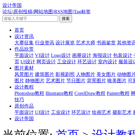
设计帝国
论坛
|
原创投稿
|
网站地图
|
RSS地图
|
Tag标签
首页
设计资讯
大赛征集
行业资讯
设计展览
艺术大师
书画鉴赏
其他资
作品欣赏
平面设计
VI设计
Logo设计
画册设计
海报设计
包装设计
页
UI设计
网页设计
工业设计
环艺设计
室内设计
服装设
图片素材
风景图片
建筑图片
影视剧照
人物图片
美女图片
动物图
图片
静物图片
艺术图片
节日图片
背景图片
唯美图片
可
设计教程
Photoshop教程
Illustrator教程
CorelDraw教程
Painter教程
技巧
原创作品
平面设计
UI设计
工业设计
环艺设计
绘画艺术
摄影艺术
设计帝国
当前位置:
首页
>
设计教