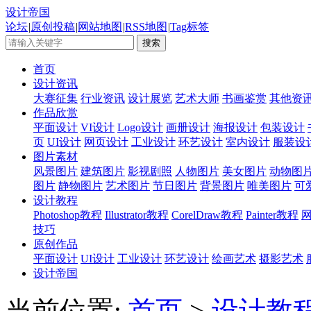
设计帝国
论坛
|
原创投稿
|
网站地图
|
RSS地图
|
Tag标签
首页
设计资讯
大赛征集
行业资讯
设计展览
艺术大师
书画鉴赏
其他资
作品欣赏
平面设计
VI设计
Logo设计
画册设计
海报设计
包装设计
页
UI设计
网页设计
工业设计
环艺设计
室内设计
服装设
图片素材
风景图片
建筑图片
影视剧照
人物图片
美女图片
动物图
图片
静物图片
艺术图片
节日图片
背景图片
唯美图片
可
设计教程
Photoshop教程
Illustrator教程
CorelDraw教程
Painter教程
技巧
原创作品
平面设计
UI设计
工业设计
环艺设计
绘画艺术
摄影艺术
设计帝国
当前位置:
首页
>
设计教