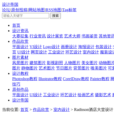
设计帝国
论坛
|
原创投稿
|
网站地图
|
RSS地图
|
Tag标签
首页
设计资讯
大赛征集
行业资讯
设计展览
艺术大师
书画鉴赏
其他资
作品欣赏
平面设计
VI设计
Logo设计
画册设计
海报设计
包装设计
页
UI设计
网页设计
工业设计
环艺设计
室内设计
服装设
图片素材
风景图片
建筑图片
影视剧照
人物图片
美女图片
动物图
图片
静物图片
艺术图片
节日图片
背景图片
唯美图片
可
设计教程
Photoshop教程
Illustrator教程
CorelDraw教程
Painter教程
技巧
原创作品
平面设计
UI设计
工业设计
环艺设计
绘画艺术
摄影艺术
设计帝国
当前位置:
首页
>
作品欣赏
>
室内设计
> Radisson酒店大堂设计