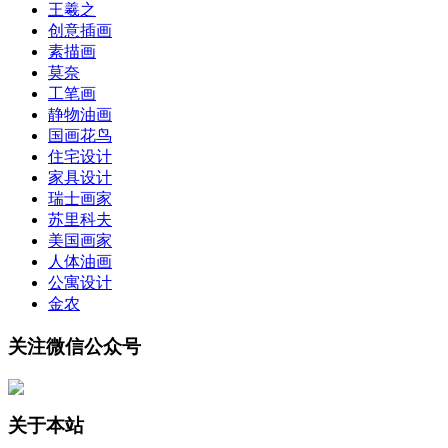
王羲之
创意插画
素描画
莫奈
工笔画
静物油画
国画花鸟
住宅设计
家具设计
瑞士画家
苏里科夫
美国画家
人体油画
公寓设计
金农
关注微信公众号
关于本站