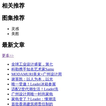
相关推荐
图集推荐
灵感
美图
最新文章
更多>>
全球工业设计盛宴，第七
科勒携手知名艺术家Samu
MODAMURI美末×广州设计周
谢英凯：以人为本，以光
唯一受邀！Leader冰箱参展
适配Z世代潮生活！Leader洗
广州设计周唯一时尚家电
家电变了？Leader：懂潮流
首批香港建筑师责任制的