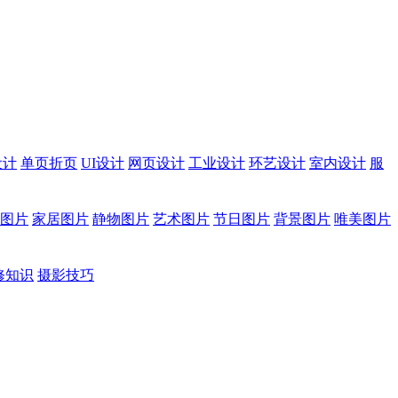
设计
单页折页
UI设计
网页设计
工业设计
环艺设计
室内设计
服
图片
家居图片
静物图片
艺术图片
节日图片
背景图片
唯美图片
修知识
摄影技巧