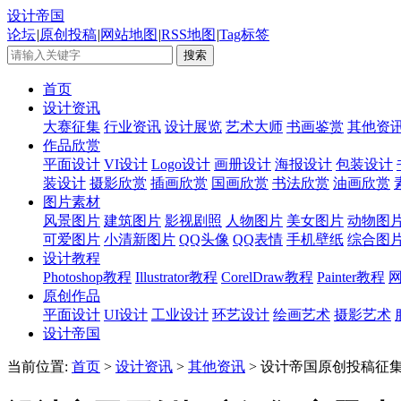
设计帝国
论坛
|
原创投稿
|
网站地图
|
RSS地图
|
Tag标签
首页
设计资讯
大赛征集
行业资讯
设计展览
艺术大师
书画鉴赏
其他资
作品欣赏
平面设计
VI设计
Logo设计
画册设计
海报设计
包装设计
装设计
摄影欣赏
插画欣赏
国画欣赏
书法欣赏
油画欣赏
图片素材
风景图片
建筑图片
影视剧照
人物图片
美女图片
动物图
可爱图片
小清新图片
QQ头像
QQ表情
手机壁纸
综合图
设计教程
Photoshop教程
Illustrator教程
CorelDraw教程
Painter教程
原创作品
平面设计
UI设计
工业设计
环艺设计
绘画艺术
摄影艺术
设计帝国
当前位置:
首页
>
设计资讯
>
其他资讯
> 设计帝国原创投稿征集