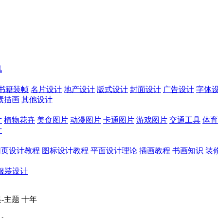
讯
书籍装帧
名片设计
地产设计
版式设计
封面设计
广告设计
字体
素描画
其他设计
片
植物花卉
美食图片
动漫图片
卡通图片
游戏图片
交通工具
体育
片
网页设计教程
图标设计教程
平面设计理论
插画教程
书画知识
装
服装设计
-主题 十年