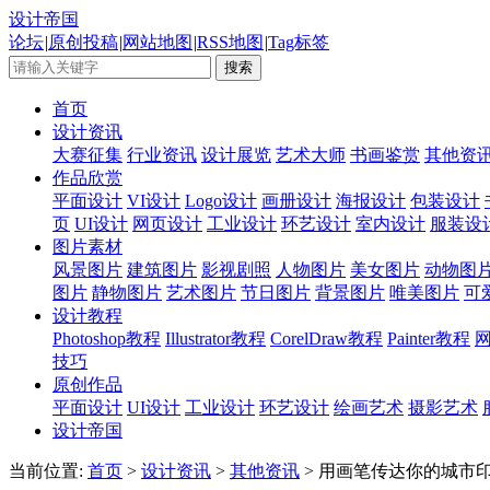
设计帝国
论坛
|
原创投稿
|
网站地图
|
RSS地图
|
Tag标签
首页
设计资讯
大赛征集
行业资讯
设计展览
艺术大师
书画鉴赏
其他资
作品欣赏
平面设计
VI设计
Logo设计
画册设计
海报设计
包装设计
页
UI设计
网页设计
工业设计
环艺设计
室内设计
服装设
图片素材
风景图片
建筑图片
影视剧照
人物图片
美女图片
动物图
图片
静物图片
艺术图片
节日图片
背景图片
唯美图片
可
设计教程
Photoshop教程
Illustrator教程
CorelDraw教程
Painter教程
技巧
原创作品
平面设计
UI设计
工业设计
环艺设计
绘画艺术
摄影艺术
设计帝国
当前位置:
首页
>
设计资讯
>
其他资讯
> 用画笔传达你的城市印