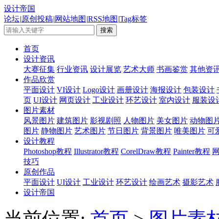
设计帝国
论坛
|
原创投稿
|
网站地图
|
RSS地图
|
Tag标签
首页
设计资讯
大赛征集
行业资讯
设计展览
艺术大师
书画鉴赏
其他资
作品欣赏
平面设计
VI设计
Logo设计
画册设计
海报设计
包装设计
页
UI设计
网页设计
工业设计
环艺设计
室内设计
服装设
图片素材
风景图片
建筑图片
影视剧照
人物图片
美女图片
动物图
图片
静物图片
艺术图片
节日图片
背景图片
唯美图片
可
设计教程
Photoshop教程
Illustrator教程
CorelDraw教程
Painter教程
技巧
原创作品
平面设计
UI设计
工业设计
环艺设计
绘画艺术
摄影艺术
设计帝国
当前位置:
首页
>
图片素