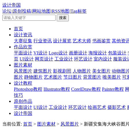
设计帝国
论坛
|
原创投稿
|
网站地图
|
RSS地图
|
Tag标签
首页
设计资讯
大赛征集
行业资讯
设计展览
艺术大师
书画鉴赏
其他资
作品欣赏
平面设计
VI设计
Logo设计
画册设计
海报设计
包装设计
页
UI设计
网页设计
工业设计
环艺设计
室内设计
服装设
图片素材
风景图片
建筑图片
影视剧照
人物图片
美女图片
动物图
图片
静物图片
艺术图片
节日图片
背景图片
唯美图片
可
设计教程
Photoshop教程
Illustrator教程
CorelDraw教程
Painter教程
技巧
原创作品
平面设计
UI设计
工业设计
环艺设计
绘画艺术
摄影艺术
设计帝国
当前位置:
首页
>
图片素材
>
风景图片
> 新疆安集海大峡谷图