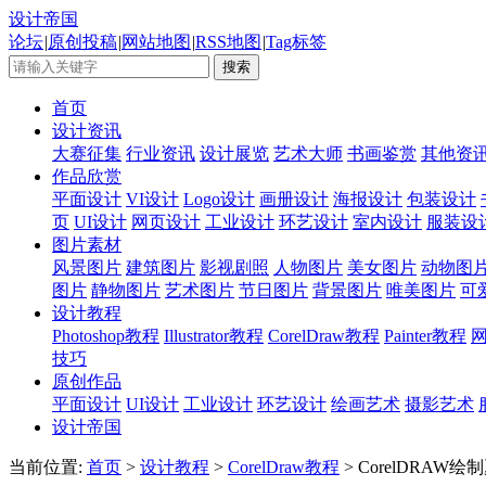
设计帝国
论坛
|
原创投稿
|
网站地图
|
RSS地图
|
Tag标签
首页
设计资讯
大赛征集
行业资讯
设计展览
艺术大师
书画鉴赏
其他资
作品欣赏
平面设计
VI设计
Logo设计
画册设计
海报设计
包装设计
页
UI设计
网页设计
工业设计
环艺设计
室内设计
服装设
图片素材
风景图片
建筑图片
影视剧照
人物图片
美女图片
动物图
图片
静物图片
艺术图片
节日图片
背景图片
唯美图片
可
设计教程
Photoshop教程
Illustrator教程
CorelDraw教程
Painter教程
技巧
原创作品
平面设计
UI设计
工业设计
环艺设计
绘画艺术
摄影艺术
设计帝国
当前位置:
首页
>
设计教程
>
CorelDraw教程
> CorelDRAW