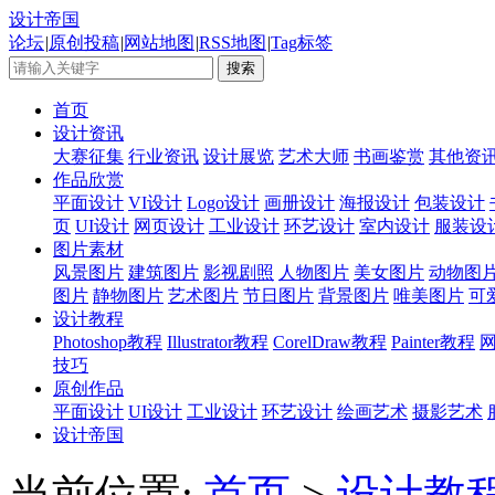
设计帝国
论坛
|
原创投稿
|
网站地图
|
RSS地图
|
Tag标签
首页
设计资讯
大赛征集
行业资讯
设计展览
艺术大师
书画鉴赏
其他资
作品欣赏
平面设计
VI设计
Logo设计
画册设计
海报设计
包装设计
页
UI设计
网页设计
工业设计
环艺设计
室内设计
服装设
图片素材
风景图片
建筑图片
影视剧照
人物图片
美女图片
动物图
图片
静物图片
艺术图片
节日图片
背景图片
唯美图片
可
设计教程
Photoshop教程
Illustrator教程
CorelDraw教程
Painter教程
技巧
原创作品
平面设计
UI设计
工业设计
环艺设计
绘画艺术
摄影艺术
设计帝国
当前位置:
首页
>
设计教