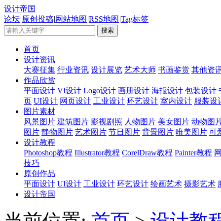
设计帝国
论坛
|
原创投稿
|
网站地图
|
RSS地图
|
Tag标签
首页
设计资讯
大赛征集
行业资讯
设计展览
艺术大师
书画鉴赏
其他资
作品欣赏
平面设计
VI设计
Logo设计
画册设计
海报设计
包装设计
页
UI设计
网页设计
工业设计
环艺设计
室内设计
服装设
图片素材
风景图片
建筑图片
影视剧照
人物图片
美女图片
动物图
图片
静物图片
艺术图片
节日图片
背景图片
唯美图片
可
设计教程
Photoshop教程
Illustrator教程
CorelDraw教程
Painter教程
技巧
原创作品
平面设计
UI设计
工业设计
环艺设计
绘画艺术
摄影艺术
设计帝国
当前位置:
首页
>
设计教