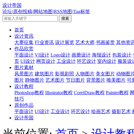
设计帝国
论坛
|
原创投稿
|
网站地图
|
RSS地图
|
Tag标签
首页
设计资讯
大赛征集
行业资讯
设计展览
艺术大师
书画鉴赏
其他资
作品欣赏
平面设计
VI设计
Logo设计
画册设计
海报设计
包装设计
页
UI设计
网页设计
工业设计
环艺设计
室内设计
服装设
图片素材
风景图片
建筑图片
影视剧照
人物图片
美女图片
动物图
图片
静物图片
艺术图片
节日图片
背景图片
唯美图片
可
设计教程
Photoshop教程
Illustrator教程
CorelDraw教程
Painter教程
技巧
原创作品
平面设计
UI设计
工业设计
环艺设计
绘画艺术
摄影艺术
设计帝国
当前位置:
首页
>
设计教