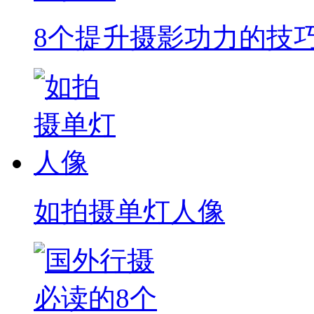
8个提升摄影功力的技
如拍摄单灯人像