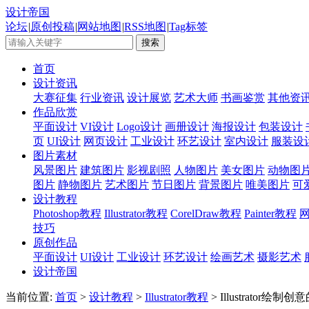
设计帝国
论坛
|
原创投稿
|
网站地图
|
RSS地图
|
Tag标签
首页
设计资讯
大赛征集
行业资讯
设计展览
艺术大师
书画鉴赏
其他资
作品欣赏
平面设计
VI设计
Logo设计
画册设计
海报设计
包装设计
页
UI设计
网页设计
工业设计
环艺设计
室内设计
服装设
图片素材
风景图片
建筑图片
影视剧照
人物图片
美女图片
动物图
图片
静物图片
艺术图片
节日图片
背景图片
唯美图片
可
设计教程
Photoshop教程
Illustrator教程
CorelDraw教程
Painter教程
技巧
原创作品
平面设计
UI设计
工业设计
环艺设计
绘画艺术
摄影艺术
设计帝国
当前位置:
首页
>
设计教程
>
Illustrator教程
> Illustrato