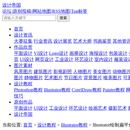
设计帝国
论坛
|
原创投稿
|
网站地图
|
RSS地图
|
Tag标签
首页
设计资讯
大赛征集
行业资讯
设计展览
艺术大师
书画鉴赏
其他资
作品欣赏
平面设计
VI设计
Logo设计
画册设计
海报设计
包装设计
页
UI设计
网页设计
工业设计
环艺设计
室内设计
服装设
图片素材
风景图片
建筑图片
影视剧照
人物图片
美女图片
动物图
图片
静物图片
艺术图片
节日图片
背景图片
唯美图片
可
设计教程
Photoshop教程
Illustrator教程
CorelDraw教程
Painter教程
技巧
原创作品
平面设计
UI设计
工业设计
环艺设计
绘画艺术
摄影艺术
设计帝国
当前位置:
首页
>
设计教程
>
Illustrator教程
> Illustrator