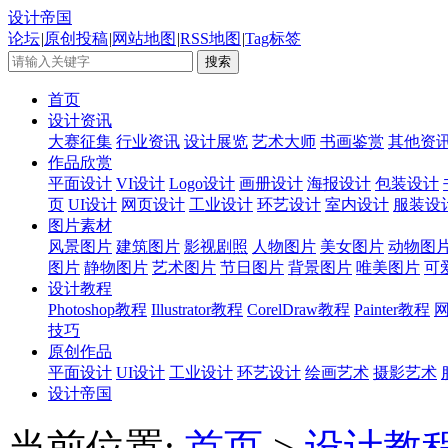
设计帝国
论坛
|
原创投稿
|
网站地图
|
RSS地图
|
Tag标签
首页
设计资讯
大赛征集
行业资讯
设计展览
艺术大师
书画鉴赏
其他资
作品欣赏
平面设计
VI设计
Logo设计
画册设计
海报设计
包装设计
页
UI设计
网页设计
工业设计
环艺设计
室内设计
服装设
图片素材
风景图片
建筑图片
影视剧照
人物图片
美女图片
动物图
图片
静物图片
艺术图片
节日图片
背景图片
唯美图片
可
设计教程
Photoshop教程
Illustrator教程
CorelDraw教程
Painter教程
技巧
原创作品
平面设计
UI设计
工业设计
环艺设计
绘画艺术
摄影艺术
设计帝国
当前位置:
首页
>
设计教