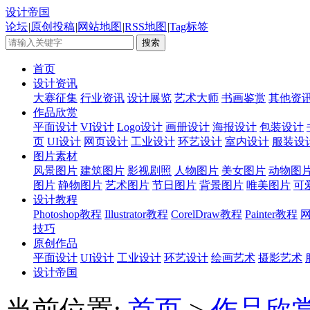
设计帝国
论坛
|
原创投稿
|
网站地图
|
RSS地图
|
Tag标签
首页
设计资讯
大赛征集
行业资讯
设计展览
艺术大师
书画鉴赏
其他资
作品欣赏
平面设计
VI设计
Logo设计
画册设计
海报设计
包装设计
页
UI设计
网页设计
工业设计
环艺设计
室内设计
服装设
图片素材
风景图片
建筑图片
影视剧照
人物图片
美女图片
动物图
图片
静物图片
艺术图片
节日图片
背景图片
唯美图片
可
设计教程
Photoshop教程
Illustrator教程
CorelDraw教程
Painter教程
技巧
原创作品
平面设计
UI设计
工业设计
环艺设计
绘画艺术
摄影艺术
设计帝国
当前位置:
首页
>
作品欣