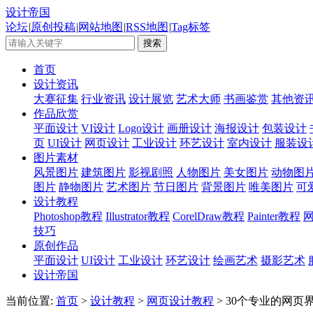
设计帝国
论坛
|
原创投稿
|
网站地图
|
RSS地图
|
Tag标签
首页
设计资讯
大赛征集
行业资讯
设计展览
艺术大师
书画鉴赏
其他资
作品欣赏
平面设计
VI设计
Logo设计
画册设计
海报设计
包装设计
页
UI设计
网页设计
工业设计
环艺设计
室内设计
服装设
图片素材
风景图片
建筑图片
影视剧照
人物图片
美女图片
动物图
图片
静物图片
艺术图片
节日图片
背景图片
唯美图片
可
设计教程
Photoshop教程
Illustrator教程
CorelDraw教程
Painter教程
技巧
原创作品
平面设计
UI设计
工业设计
环艺设计
绘画艺术
摄影艺术
设计帝国
当前位置:
首页
>
设计教程
>
网页设计教程
> 30个专业的网