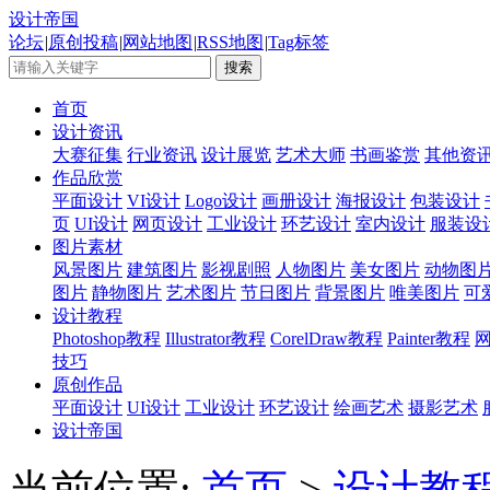
设计帝国
论坛
|
原创投稿
|
网站地图
|
RSS地图
|
Tag标签
首页
设计资讯
大赛征集
行业资讯
设计展览
艺术大师
书画鉴赏
其他资
作品欣赏
平面设计
VI设计
Logo设计
画册设计
海报设计
包装设计
页
UI设计
网页设计
工业设计
环艺设计
室内设计
服装设
图片素材
风景图片
建筑图片
影视剧照
人物图片
美女图片
动物图
图片
静物图片
艺术图片
节日图片
背景图片
唯美图片
可
设计教程
Photoshop教程
Illustrator教程
CorelDraw教程
Painter教程
技巧
原创作品
平面设计
UI设计
工业设计
环艺设计
绘画艺术
摄影艺术
设计帝国
当前位置:
首页
>
设计教