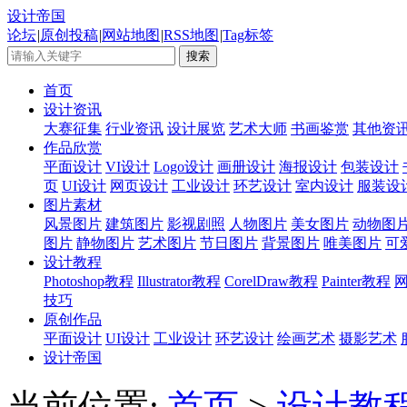
设计帝国
论坛
|
原创投稿
|
网站地图
|
RSS地图
|
Tag标签
首页
设计资讯
大赛征集
行业资讯
设计展览
艺术大师
书画鉴赏
其他资
作品欣赏
平面设计
VI设计
Logo设计
画册设计
海报设计
包装设计
页
UI设计
网页设计
工业设计
环艺设计
室内设计
服装设
图片素材
风景图片
建筑图片
影视剧照
人物图片
美女图片
动物图
图片
静物图片
艺术图片
节日图片
背景图片
唯美图片
可
设计教程
Photoshop教程
Illustrator教程
CorelDraw教程
Painter教程
技巧
原创作品
平面设计
UI设计
工业设计
环艺设计
绘画艺术
摄影艺术
设计帝国
当前位置:
首页
>
设计教