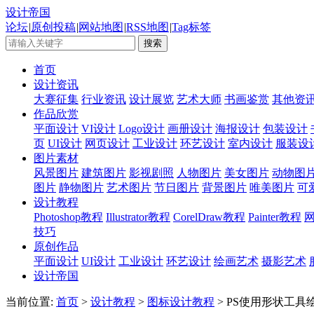
设计帝国
论坛
|
原创投稿
|
网站地图
|
RSS地图
|
Tag标签
首页
设计资讯
大赛征集
行业资讯
设计展览
艺术大师
书画鉴赏
其他资
作品欣赏
平面设计
VI设计
Logo设计
画册设计
海报设计
包装设计
页
UI设计
网页设计
工业设计
环艺设计
室内设计
服装设
图片素材
风景图片
建筑图片
影视剧照
人物图片
美女图片
动物图
图片
静物图片
艺术图片
节日图片
背景图片
唯美图片
可
设计教程
Photoshop教程
Illustrator教程
CorelDraw教程
Painter教程
技巧
原创作品
平面设计
UI设计
工业设计
环艺设计
绘画艺术
摄影艺术
设计帝国
当前位置:
首页
>
设计教程
>
图标设计教程
> PS使用形状工