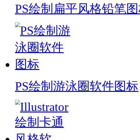
PS绘制扁平风格铅笔图
PS绘制游泳圈软件图标