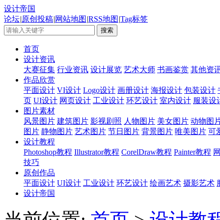
设计帝国
论坛
|
原创投稿
|
网站地图
|
RSS地图
|
Tag标签
首页
设计资讯
大赛征集
行业资讯
设计展览
艺术大师
书画鉴赏
其他资
作品欣赏
平面设计
VI设计
Logo设计
画册设计
海报设计
包装设计
页
UI设计
网页设计
工业设计
环艺设计
室内设计
服装设
图片素材
风景图片
建筑图片
影视剧照
人物图片
美女图片
动物图
图片
静物图片
艺术图片
节日图片
背景图片
唯美图片
可
设计教程
Photoshop教程
Illustrator教程
CorelDraw教程
Painter教程
技巧
原创作品
平面设计
UI设计
工业设计
环艺设计
绘画艺术
摄影艺术
设计帝国
当前位置:
首页
>
设计教