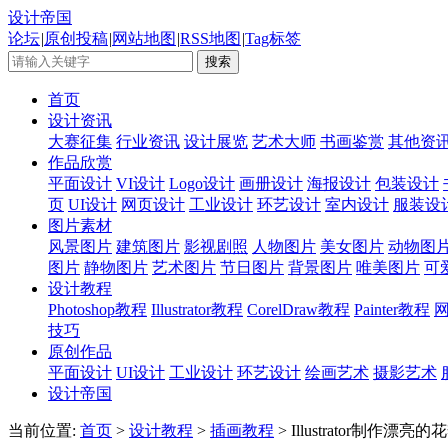
设计帝国
论坛
|
原创投稿
|
网站地图
|
RSS地图
|
Tag标签
首页
设计资讯
大赛征集
行业资讯
设计展览
艺术大师
书画鉴赏
其他资
作品欣赏
平面设计
VI设计
Logo设计
画册设计
海报设计
包装设计
页
UI设计
网页设计
工业设计
环艺设计
室内设计
服装设
图片素材
风景图片
建筑图片
影视剧照
人物图片
美女图片
动物图
图片
静物图片
艺术图片
节日图片
背景图片
唯美图片
可
设计教程
Photoshop教程
Illustrator教程
CorelDraw教程
Painter教程
技巧
原创作品
平面设计
UI设计
工业设计
环艺设计
绘画艺术
摄影艺术
设计帝国
当前位置:
首页
>
设计教程
>
插画教程
> Illustrator制作漂