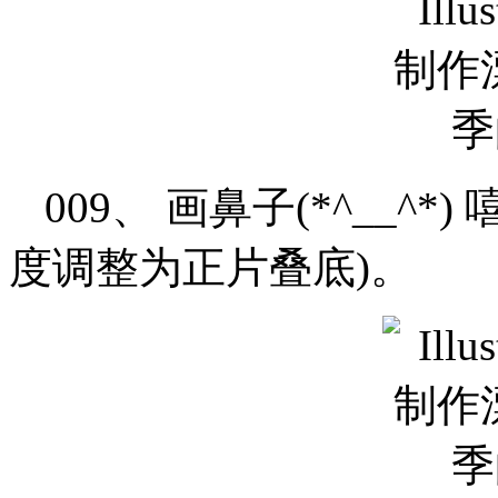
009、 画鼻子(*^__^
度调整为正片叠底)。