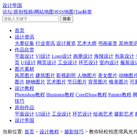
设计帝国
论坛
|
原创投稿
|
网站地图
|
RSS地图
|
Tag标签
首页
设计资讯
大赛征集
行业资讯
设计展览
艺术大师
书画鉴赏
其他资
作品欣赏
平面设计
VI设计
Logo设计
画册设计
海报设计
包装设计
页
UI设计
网页设计
工业设计
环艺设计
室内设计
服装设
图片素材
风景图片
建筑图片
影视剧照
人物图片
美女图片
动物图
图片
静物图片
艺术图片
节日图片
背景图片
唯美图片
可
设计教程
Photoshop教程
Illustrator教程
CorelDraw教程
Painter教程
技巧
原创作品
平面设计
UI设计
工业设计
环艺设计
绘画艺术
摄影艺术
设计帝国
当前位置:
首页
>
设计教程
>
摄影技巧
> 教你轻松拍意境风光