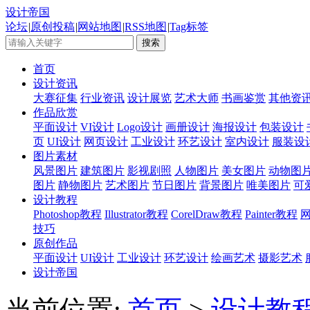
设计帝国
论坛
|
原创投稿
|
网站地图
|
RSS地图
|
Tag标签
首页
设计资讯
大赛征集
行业资讯
设计展览
艺术大师
书画鉴赏
其他资
作品欣赏
平面设计
VI设计
Logo设计
画册设计
海报设计
包装设计
页
UI设计
网页设计
工业设计
环艺设计
室内设计
服装设
图片素材
风景图片
建筑图片
影视剧照
人物图片
美女图片
动物图
图片
静物图片
艺术图片
节日图片
背景图片
唯美图片
可
设计教程
Photoshop教程
Illustrator教程
CorelDraw教程
Painter教程
技巧
原创作品
平面设计
UI设计
工业设计
环艺设计
绘画艺术
摄影艺术
设计帝国
当前位置:
首页
>
设计教