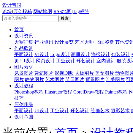
设计帝国
论坛
|
原创投稿
|
网站地图
|
RSS地图
|
Tag标签
首页
设计资讯
大赛征集
行业资讯
设计展览
艺术大师
书画鉴赏
其他资
作品欣赏
平面设计
VI设计
Logo设计
画册设计
海报设计
包装设计
页
UI设计
网页设计
工业设计
环艺设计
室内设计
服装设
图片素材
风景图片
建筑图片
影视剧照
人物图片
美女图片
动物图
图片
静物图片
艺术图片
节日图片
背景图片
唯美图片
可
设计教程
Photoshop教程
Illustrator教程
CorelDraw教程
Painter教程
技巧
原创作品
平面设计
UI设计
工业设计
环艺设计
绘画艺术
摄影艺术
设计帝国
当前位置:
首页
>
设计教