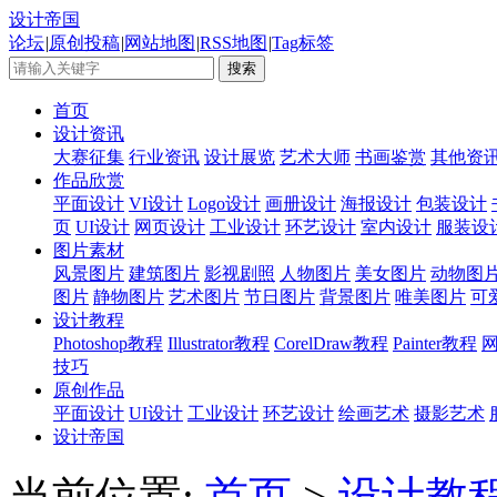
设计帝国
论坛
|
原创投稿
|
网站地图
|
RSS地图
|
Tag标签
首页
设计资讯
大赛征集
行业资讯
设计展览
艺术大师
书画鉴赏
其他资
作品欣赏
平面设计
VI设计
Logo设计
画册设计
海报设计
包装设计
页
UI设计
网页设计
工业设计
环艺设计
室内设计
服装设
图片素材
风景图片
建筑图片
影视剧照
人物图片
美女图片
动物图
图片
静物图片
艺术图片
节日图片
背景图片
唯美图片
可
设计教程
Photoshop教程
Illustrator教程
CorelDraw教程
Painter教程
技巧
原创作品
平面设计
UI设计
工业设计
环艺设计
绘画艺术
摄影艺术
设计帝国
当前位置:
首页
>
设计教