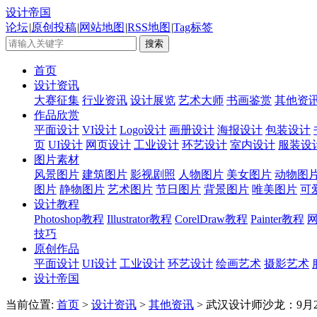
设计帝国
论坛
|
原创投稿
|
网站地图
|
RSS地图
|
Tag标签
首页
设计资讯
大赛征集
行业资讯
设计展览
艺术大师
书画鉴赏
其他资
作品欣赏
平面设计
VI设计
Logo设计
画册设计
海报设计
包装设计
页
UI设计
网页设计
工业设计
环艺设计
室内设计
服装设
图片素材
风景图片
建筑图片
影视剧照
人物图片
美女图片
动物图
图片
静物图片
艺术图片
节日图片
背景图片
唯美图片
可
设计教程
Photoshop教程
Illustrator教程
CorelDraw教程
Painter教程
技巧
原创作品
平面设计
UI设计
工业设计
环艺设计
绘画艺术
摄影艺术
设计帝国
当前位置:
首页
>
设计资讯
>
其他资讯
> 武汉设计师沙龙：9