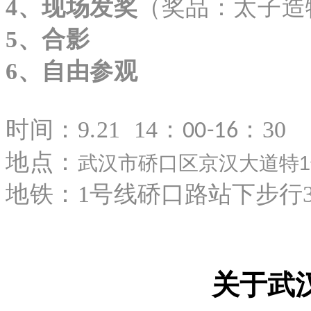
4、
现场
发
奖
（奖品：太子造
5
、合影
6、自由参观
时间：9.21 14：
：30
00-16
地点：
1
武汉市硚口区京汉大道特
地铁：
1号线
硚口
路站下步行3
关于
武