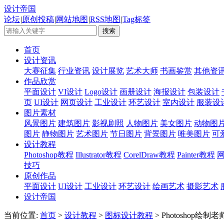
设计帝国
论坛
|
原创投稿
|
网站地图
|
RSS地图
|
Tag标签
首页
设计资讯
大赛征集
行业资讯
设计展览
艺术大师
书画鉴赏
其他资
作品欣赏
平面设计
VI设计
Logo设计
画册设计
海报设计
包装设计
页
UI设计
网页设计
工业设计
环艺设计
室内设计
服装设
图片素材
风景图片
建筑图片
影视剧照
人物图片
美女图片
动物图
图片
静物图片
艺术图片
节日图片
背景图片
唯美图片
可
设计教程
Photoshop教程
Illustrator教程
CorelDraw教程
Painter教程
技巧
原创作品
平面设计
UI设计
工业设计
环艺设计
绘画艺术
摄影艺术
设计帝国
当前位置:
首页
>
设计教程
>
图标设计教程
> Photoshop绘