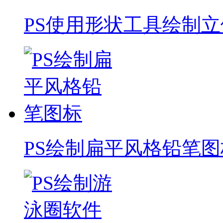
PS使用形状工具绘制立
PS绘制扁平风格铅笔图