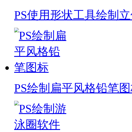
PS使用形状工具绘制立
PS绘制扁平风格铅笔图