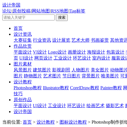
设计帝国
论坛
|
原创投稿
|
网站地图
|
RSS地图
|
Tag标签
首页
设计资讯
大赛征集
行业资讯
设计展览
艺术大师
书画鉴赏
其他资
作品欣赏
平面设计
VI设计
Logo设计
画册设计
海报设计
包装设计
页
UI设计
网页设计
工业设计
环艺设计
室内设计
服装设
图片素材
风景图片
建筑图片
影视剧照
人物图片
美女图片
动物图
图片
静物图片
艺术图片
节日图片
背景图片
唯美图片
可
设计教程
Photoshop教程
Illustrator教程
CorelDraw教程
Painter教程
技巧
原创作品
平面设计
UI设计
工业设计
环艺设计
绘画艺术
摄影艺术
设计帝国
当前位置:
首页
>
设计教程
>
图标设计教程
> Photoshop