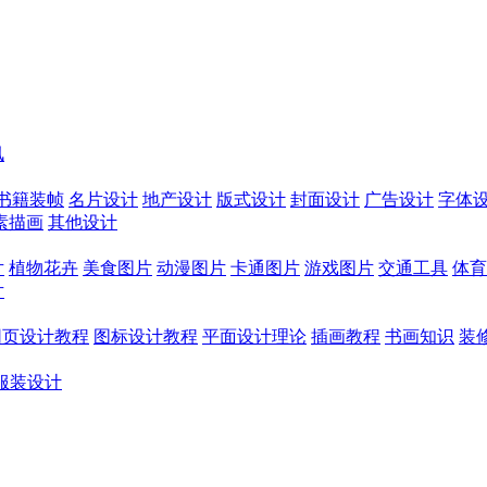
讯
书籍装帧
名片设计
地产设计
版式设计
封面设计
广告设计
字体
素描画
其他设计
片
植物花卉
美食图片
动漫图片
卡通图片
游戏图片
交通工具
体育
片
网页设计教程
图标设计教程
平面设计理论
插画教程
书画知识
装
服装设计