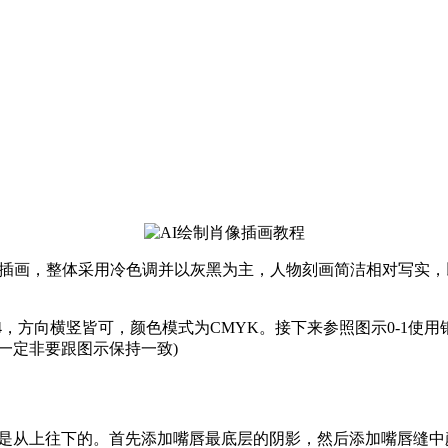
矢量肖像插画，整体采用冷色调并以灰黑为主，人物刻画简洁相对写
小为A4，方向横竖皆可，颜色模式为CMYK。接下来参照图示0-
一定非要跟图示保持一致)
骤是从上往下的。首先添加嘴唇最底层的阴影，然后添加嘴唇缝