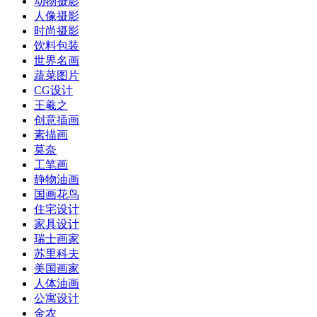
动物摄影
人像摄影
时尚摄影
饮料包装
世界名画
蔬菜图片
CG设计
王羲之
创意插画
素描画
莫奈
工笔画
静物油画
国画花鸟
住宅设计
家具设计
瑞士画家
苏里科夫
美国画家
人体油画
公寓设计
金农