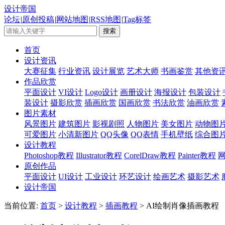
设计帝国
论坛
|
原创投稿
|
网站地图
|
RSS地图
|
Tag标签
首页
设计资讯
大赛征集
行业资讯
设计展览
艺术大师
书画鉴赏
其他资
作品欣赏
平面设计
VI设计
Logo设计
画册设计
海报设计
包装设计
装设计
摄影欣赏
插画欣赏
国画欣赏
书法欣赏
油画欣赏
图片素材
风景图片
建筑图片
影视剧照
人物图片
美女图片
动物图
可爱图片
小清新图片
QQ头像
QQ表情
手机壁纸
综合图
设计教程
Photoshop教程
Illustrator教程
CorelDraw教程
Painter教程
原创作品
平面设计
UI设计
工业设计
环艺设计
绘画艺术
摄影艺术
设计帝国
当前位置:
首页
>
设计教程
>
插画教程
> AI绘制肖像插画教程