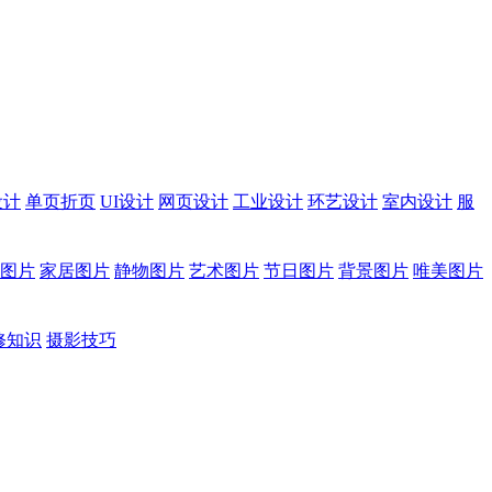
设计
单页折页
UI设计
网页设计
工业设计
环艺设计
室内设计
服
图片
家居图片
静物图片
艺术图片
节日图片
背景图片
唯美图片
修知识
摄影技巧