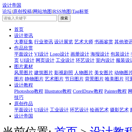
设计帝国
论坛
|
原创投稿
|
网站地图
|
RSS地图
|
Tag标签
首页
设计资讯
大赛征集
行业资讯
设计展览
艺术大师
书画鉴赏
其他资
作品欣赏
平面设计
VI设计
Logo设计
画册设计
海报设计
包装设计
页
UI设计
网页设计
工业设计
环艺设计
室内设计
服装设
图片素材
风景图片
建筑图片
影视剧照
人物图片
美女图片
动物图
图片
静物图片
艺术图片
节日图片
背景图片
唯美图片
可
设计教程
Photoshop教程
Illustrator教程
CorelDraw教程
Painter教程
技巧
原创作品
平面设计
UI设计
工业设计
环艺设计
绘画艺术
摄影艺术
设计帝国
当前位置:
首页
>
设计教