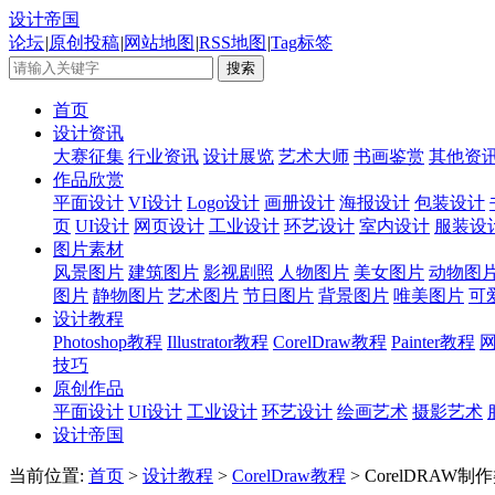
设计帝国
论坛
|
原创投稿
|
网站地图
|
RSS地图
|
Tag标签
首页
设计资讯
大赛征集
行业资讯
设计展览
艺术大师
书画鉴赏
其他资
作品欣赏
平面设计
VI设计
Logo设计
画册设计
海报设计
包装设计
页
UI设计
网页设计
工业设计
环艺设计
室内设计
服装设
图片素材
风景图片
建筑图片
影视剧照
人物图片
美女图片
动物图
图片
静物图片
艺术图片
节日图片
背景图片
唯美图片
可
设计教程
Photoshop教程
Illustrator教程
CorelDraw教程
Painter教程
技巧
原创作品
平面设计
UI设计
工业设计
环艺设计
绘画艺术
摄影艺术
设计帝国
当前位置:
首页
>
设计教程
>
CorelDraw教程
> CorelDRAW