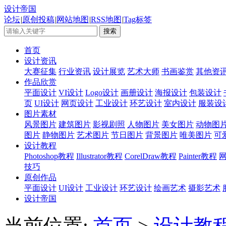
设计帝国
论坛
|
原创投稿
|
网站地图
|
RSS地图
|
Tag标签
首页
设计资讯
大赛征集
行业资讯
设计展览
艺术大师
书画鉴赏
其他资
作品欣赏
平面设计
VI设计
Logo设计
画册设计
海报设计
包装设计
页
UI设计
网页设计
工业设计
环艺设计
室内设计
服装设
图片素材
风景图片
建筑图片
影视剧照
人物图片
美女图片
动物图
图片
静物图片
艺术图片
节日图片
背景图片
唯美图片
可
设计教程
Photoshop教程
Illustrator教程
CorelDraw教程
Painter教程
技巧
原创作品
平面设计
UI设计
工业设计
环艺设计
绘画艺术
摄影艺术
设计帝国
当前位置:
首页
>
设计教