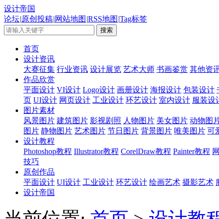
设计帝国
论坛
|
原创投稿
|
网站地图
|
RSS地图
|
Tag标签
首页
设计资讯
大赛征集
行业资讯
设计展览
艺术大师
书画鉴赏
其他资
作品欣赏
平面设计
VI设计
Logo设计
画册设计
海报设计
包装设计
页
UI设计
网页设计
工业设计
环艺设计
室内设计
服装设
图片素材
风景图片
建筑图片
影视剧照
人物图片
美女图片
动物图
图片
静物图片
艺术图片
节日图片
背景图片
唯美图片
可
设计教程
Photoshop教程
Illustrator教程
CorelDraw教程
Painter教程
技巧
原创作品
平面设计
UI设计
工业设计
环艺设计
绘画艺术
摄影艺术
设计帝国
当前位置:
首页
>
设计教