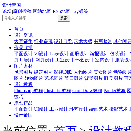
设计帝国
论坛
|
原创投稿
|
网站地图
|
RSS地图
|
Tag标签
首页
设计资讯
大赛征集
行业资讯
设计展览
艺术大师
书画鉴赏
其他资
作品欣赏
平面设计
VI设计
Logo设计
画册设计
海报设计
包装设计
页
UI设计
网页设计
工业设计
环艺设计
室内设计
服装设
图片素材
风景图片
建筑图片
影视剧照
人物图片
美女图片
动物图
图片
静物图片
艺术图片
节日图片
背景图片
唯美图片
可
设计教程
Photoshop教程
Illustrator教程
CorelDraw教程
Painter教程
技巧
原创作品
平面设计
UI设计
工业设计
环艺设计
绘画艺术
摄影艺术
设计帝国
当前位置:
首页
>
设计教