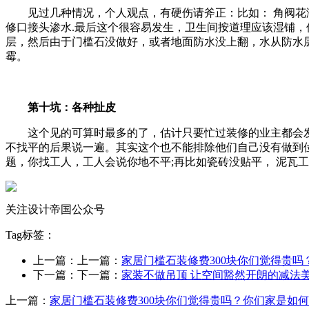
见过几种情况，个人观点，有硬伤请斧正：比如： 角阀花
修口接头渗水.最后这个很容易发生，卫生间按道理应该湿铺
层，然后由于门槛石没做好，或者地面防水没上翻，水从防水
霉。
第十坑：各种扯皮
这个见的可算时最多的了，估计只要忙过装修的业主都会
不找平的后果说一遍。其实这个也不能排除他们自己没有做到位
题，你找工人，工人会说你地不平;再比如瓷砖没贴平， 泥瓦
关注设计帝国公众号
Tag标签：
上一篇：上一篇：
家居门槛石装修费300块你们觉得贵
下一篇：下一篇：
家装不做吊顶 让空间豁然开朗的减法
上一篇：
家居门槛石装修费300块你们觉得贵吗？你们家是如