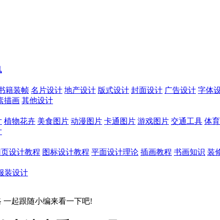
讯
书籍装帧
名片设计
地产设计
版式设计
封面设计
广告设计
字体
素描画
其他设计
片
植物花卉
美食图片
动漫图片
卡通图片
游戏图片
交通工具
体育
片
网页设计教程
图标设计教程
平面设计理论
插画教程
书画知识
装
服装设计
 一起跟随小编来看一下吧!