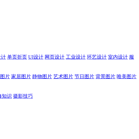
设计
单页折页
UI设计
网页设计
工业设计
环艺设计
室内设计
服
图片
家居图片
静物图片
艺术图片
节日图片
背景图片
唯美图片
修知识
摄影技巧