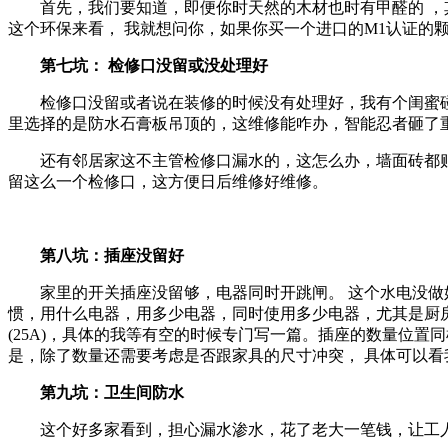
首先，我们要知道，即便你时天然的木材也时有甲醛的 ，
这个环保来看， 我就想问你，如果你买一个进口的M1认证的
第七坑： 检修口没留或没处理好
检修口没留或者说在装修的时候没有处理好，我有个闺蜜
里选择的是防水石膏板吊顶的，这维修能咋办，智能忍者砸了
还有邻居家这不主管检修口漏水的，这怎么办，墙面砖都
留这么一个检修口，这方便日后维修好维修。
第八坑：插座没留好
家里的开关插座没留够，电器同时开跳闸。 这个水电没
惯，用什么电器，用多少电器，同时使用多少电器，尤其是厨
(25A)，具体的我等有空的时候专门写一篇。插座的数量位
是，除了数量还需要考虑是否跟家具的尺寸冲突， 具体可以
第九坑：卫生间防水
这个好多家看到，担心漏水渗水，花了老大一笔钱，让工