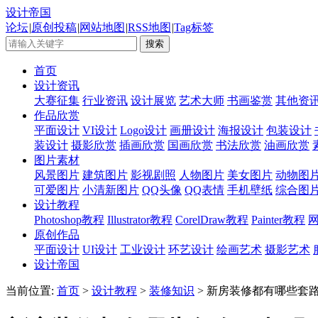
设计帝国
论坛
|
原创投稿
|
网站地图
|
RSS地图
|
Tag标签
首页
设计资讯
大赛征集
行业资讯
设计展览
艺术大师
书画鉴赏
其他资
作品欣赏
平面设计
VI设计
Logo设计
画册设计
海报设计
包装设计
装设计
摄影欣赏
插画欣赏
国画欣赏
书法欣赏
油画欣赏
图片素材
风景图片
建筑图片
影视剧照
人物图片
美女图片
动物图
可爱图片
小清新图片
QQ头像
QQ表情
手机壁纸
综合图
设计教程
Photoshop教程
Illustrator教程
CorelDraw教程
Painter教程
原创作品
平面设计
UI设计
工业设计
环艺设计
绘画艺术
摄影艺术
设计帝国
当前位置:
首页
>
设计教程
>
装修知识
> 新房装修都有哪些套路