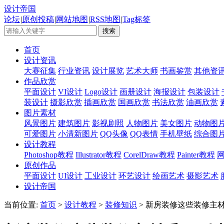
设计帝国
论坛
|
原创投稿
|
网站地图
|
RSS地图
|
Tag标签
首页
设计资讯
大赛征集
行业资讯
设计展览
艺术大师
书画鉴赏
其他资
作品欣赏
平面设计
VI设计
Logo设计
画册设计
海报设计
包装设计
装设计
摄影欣赏
插画欣赏
国画欣赏
书法欣赏
油画欣赏
图片素材
风景图片
建筑图片
影视剧照
人物图片
美女图片
动物图
可爱图片
小清新图片
QQ头像
QQ表情
手机壁纸
综合图
设计教程
Photoshop教程
Illustrator教程
CorelDraw教程
Painter教程
原创作品
平面设计
UI设计
工业设计
环艺设计
绘画艺术
摄影艺术
设计帝国
当前位置:
首页
>
设计教程
>
装修知识
> 新房装修这些装修主