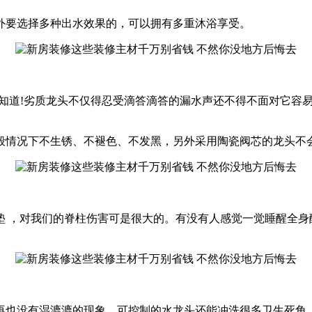
外要选择多种出水效果的，可以拥有多重沐浴享受。
己知道!劣质龙头不仅得忍受滴答滴答的漏水声还不得不面对它容
般情况下不生锈、不褪色、不发黑，另外采用陶瓷阀芯的龙头不
垫 ，对我们的脊柱伤害可是很大的。有没有人感觉一觉睡醒全身
再也没有湿漉漉的现象。可控制的水龙头还能冲洗很多卫生死角