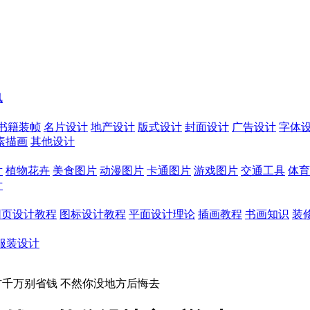
讯
书籍装帧
名片设计
地产设计
版式设计
封面设计
广告设计
字体
素描画
其他设计
片
植物花卉
美食图片
动漫图片
卡通图片
游戏图片
交通工具
体育
片
网页设计教程
图标设计教程
平面设计理论
插画教程
书画知识
装
服装设计
材千万别省钱 不然你没地方后悔去