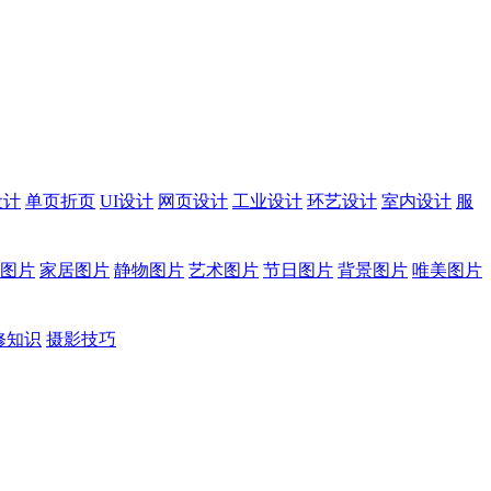
设计
单页折页
UI设计
网页设计
工业设计
环艺设计
室内设计
服
图片
家居图片
静物图片
艺术图片
节日图片
背景图片
唯美图片
修知识
摄影技巧