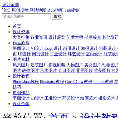
设计帝国
论坛
|
原创投稿
|
网站地图
|
RSS地图
|
Tag标签
首页
设计资讯
大赛征集
行业资讯
设计展览
艺术大师
书画鉴赏
其他资
作品欣赏
平面设计
VI设计
Logo设计
画册设计
海报设计
包装设计
页
UI设计
网页设计
工业设计
环艺设计
室内设计
服装设
图片素材
风景图片
建筑图片
影视剧照
人物图片
美女图片
动物图
图片
静物图片
艺术图片
节日图片
背景图片
唯美图片
可
设计教程
Photoshop教程
Illustrator教程
CorelDraw教程
Painter教程
技巧
原创作品
平面设计
UI设计
工业设计
环艺设计
绘画艺术
摄影艺术
设计帝国
当前位置:
首页
>
设计教